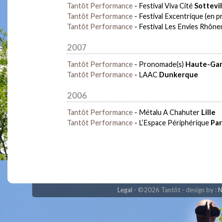
Tantôt Performance
-
Festival Viva Cité
Sottevi
Tantôt Performance
-
Festival Excentrique (en p
Tantôt Performance
-
Festival Les Envies Rhôn
2007
Tantôt Performance
-
Pronomade(s)
Haute-Ga
Tantôt Performance
-
LAAC
Dunkerque
2006
Tantôt Performance
-
Métalu A Chahuter
Lille
Tantôt Performance
-
L’Espace Périphérique
Par
Legal
©2026 Tantôt - design by :
N