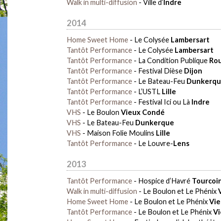
Walk in multi-diffusion
-
Ville d’
Indre
2014
Home Sweet Home
-
Le Colysée
Lambersart
Tantôt Performance
-
Le Colysée
Lambersart
Tantôt Performance
-
La Condition Publique
Rou
Tantôt Performance
-
Festival Dièse
Dijon
Tantôt Performance
-
Le Bateau-Feu
Dunkerq
Tantôt Performance
-
L’USTL
Lille
Tantôt Performance
-
Festival Ici ou Là
Indre
VHS
-
Le Boulon
Vieux Condé
VHS
-
Le Bateau-Feu
Dunkerque
VHS
-
Maison Folie Moulins
Lille
Tantôt Performance
-
Le Louvre-
Lens
2013
Tantôt Performance
-
Hospice d’Havré
Tourcoi
Walk in multi-diffusion
-
Le Boulon et Le Phénix
Home Sweet Home
-
Le Boulon et Le Phénix
Vie
Tantôt Performance
-
Le Boulon et Le Phénix
Vi