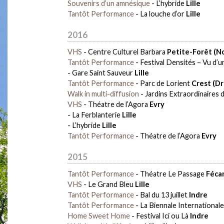
Souvenirs d’un amnésique
-
L’hybride
Lille
Tantôt Performance
-
La louche d’or
Lille
2016
VHS
-
Centre Culturel Barbara
Petite-Forêt (N
Tantôt Performance
-
Festival Densités – Vu d’
-
Gare Saint Sauveur
Lille
Tantôt Performance
-
Parc de Lorient
Crest (D
Walk in multi-diffusion
-
Jardins Extraordinaires
VHS
-
Théatre de l’Agora
Evry
-
La Ferblanterie
Lille
-
L’hybride
Lille
Tantôt Performance
-
Théatre de l’Agora
Evry
2015
Tantôt Performance
-
Théatre Le Passage
Féca
VHS
-
Le Grand Bleu
Lille
Tantôt Performance
-
Bal du 13 juillet
Indre
Tantôt Performance
-
La Biennale International
Home Sweet Home
-
Festival Ici ou Là
Indre