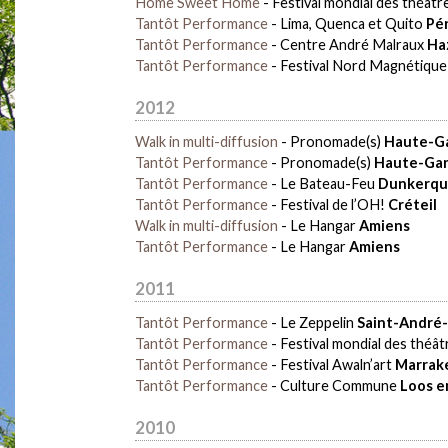
Home Sweet Home
-
Festival mondial des théât
Tantôt Performance
-
Lima, Quenca et Quito
Pé
Tantôt Performance
-
Centre André Malraux
Ha
Tantôt Performance
-
Festival Nord Magnétiqu
2012
Walk in multi-diffusion
-
Pronomade(s)
Haute-G
Tantôt Performance
-
Pronomade(s)
Haute-Ga
Tantôt Performance
-
Le Bateau-Feu
Dunkerq
Tantôt Performance
-
Festival de l’OH!
Créteil
Walk in multi-diffusion
-
Le Hangar
Amiens
Tantôt Performance
-
Le Hangar
Amiens
2011
Tantôt Performance
-
Le Zeppelin
Saint-André-
Tantôt Performance
-
Festival mondial des théâ
Tantôt Performance
-
Festival Awaln’art
Marrak
Tantôt Performance
-
Culture Commune
Loos e
2010