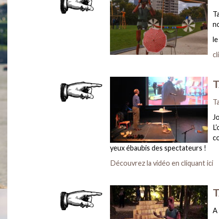
Ta
n
le
cl
T
T
J
L
co
yeux ébaubis des spectateurs !
Découvrez la vidéo en cliquant ici
T
A 