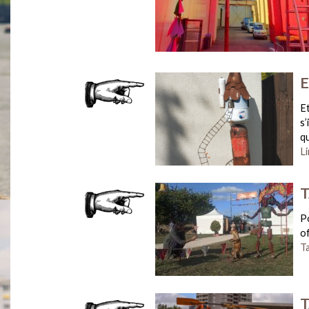
Et
s’
qu
Li
T
Po
o
T
T