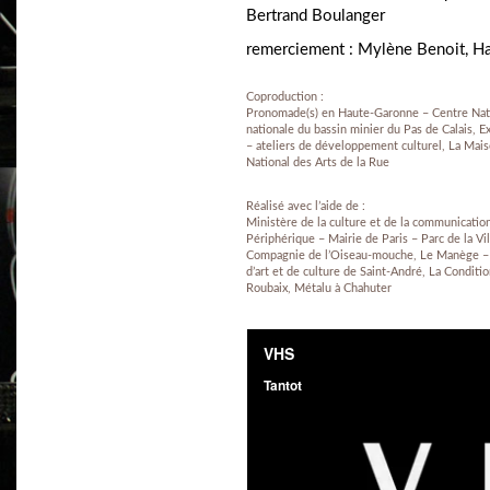
Bertrand Boulanger
remerciement : Mylène Benoit, H
Coproduction :
Pronomade(s) en Haute-Garonne – Centre Nati
nationale du bassin minier du Pas de Calais, 
– ateliers de développement culturel, La Mais
National des Arts de la Rue
Réalisé avec l’aide de :
Ministère de la culture et de la communicatio
Périphérique – Mairie de Paris – Parc de la Vi
Compagnie de l’Oiseau-mouche, Le Manège – 
d’art et de culture de Saint-André, La Conditi
Roubaix, Métalu à Chahuter