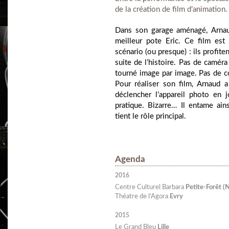
de la création de film d’animation.
Dans son garage aménagé, Arnau
meilleur pote Eric. Ce film es
scénario (ou presque) : ils profite
suite de l’histoire. Pas de caméra
tourné image par image. Pas de co
Pour réaliser son film, Arnaud 
déclencher l’appareil photo en 
pratique. Bizarre… Il entame ain
tient le rôle principal.
Agenda
2016
Centre Culturel Barbara
Petite-Forêt (
Théatre de l’Agora
Evry
2015
Le Grand Bleu
Lille